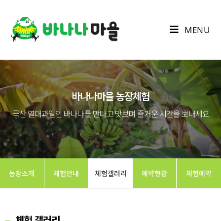
MENU
바나나마을 농장체험
국산 열대과일인 바나나를 만나고 맛보며 즐거운 시간을 보내세요
농장소개
체험안내
체험갤러리
예약현황
체험예약
체험 갤러리