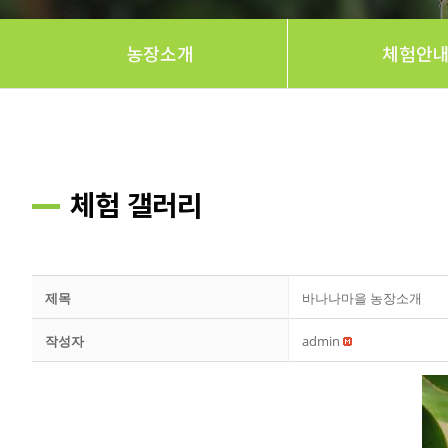
농장소개
체험안
체험 갤러리
제목
바나나마을 농장소개
작성자
admin