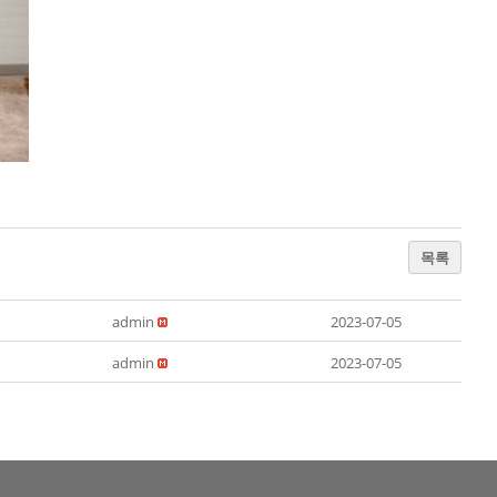
목록
admin
2023-07-05
admin
2023-07-05