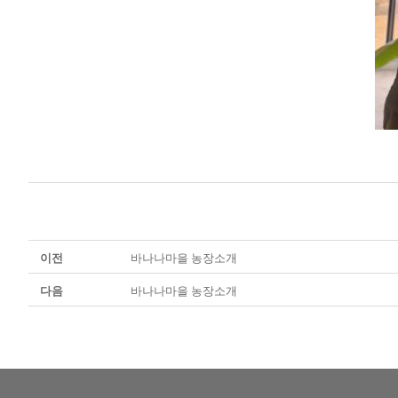
이전
바나나마을 농장소개
다음
바나나마을 농장소개